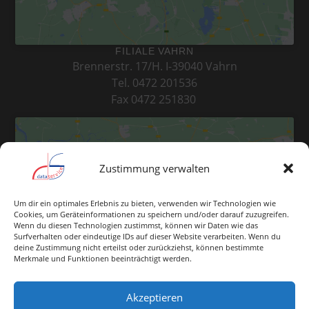
FILIALE VAHRN
Brennerstr. 17/H. I-39040 Vahrn
Tel. 0472 201536
Fax 0472 251830
Zustimmung verwalten
Klicke hier, um Marketing-Cookies zu
Um dir ein optimales Erlebnis zu bieten, verwenden wir Technologien wie
Cookies, um Geräteinformationen zu speichern und/oder darauf zuzugreifen.
akzeptieren und diesen Inhalt zu
Wenn du diesen Technologien zustimmst, können wir Daten wie das
aktivieren
Surfverhalten oder eindeutige IDs auf dieser Website verarbeiten. Wenn du
deine Zustimmung nicht erteilst oder zurückziehst, können bestimmte
Merkmale und Funktionen beeinträchtigt werden.
Akzeptieren