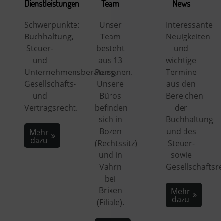
Dienstleistungen
Team
News
Schwerpunkte:
Unser
Interessante
Buchhaltung,
Team
Neuigkeiten
Steuer-
besteht
und
und
aus 13
wichtige
Unternehmensberatung,
Personen.
Termine
Gesellschafts-
Unsere
aus den
und
Büros
Bereichen
Vertragsrecht.
befinden
der
sich in
Buchhaltung
Bozen
und des
Mehr
dazu
(Rechtssitz)
Steuer-
und in
sowie
Vahrn
Gesellschaftsr
bei
Brixen
Mehr
dazu
(Filiale).