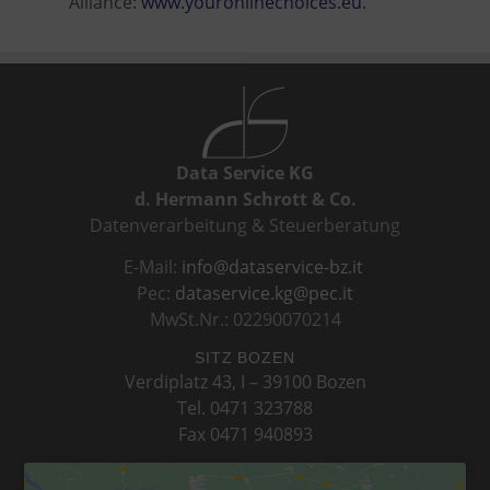
Alliance:
www.youronlinechoices.eu
.
Data Service KG
d. Hermann Schrott & Co.
Datenverarbeitung & Steuerberatung
E-Mail:
info@dataservice-bz.it
Pec:
dataservice.kg@pec.it
MwSt.Nr.: 02290070214
SITZ BOZEN
Verdiplatz 43, I – 39100 Bozen
Tel. 0471 323788
Fax 0471 940893