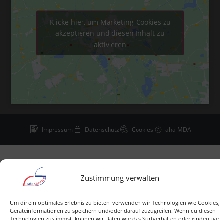
Klicke hier, um Marketing-Cookies zu
akzeptieren und diesen Inhalt zu
aktivieren
Impressum
Datenschutz
Cookies
aha MDA
Zustimmung verwalten
Um dir ein optimales Erlebnis zu bieten, verwenden wir Technologien wie Cookies
Geräteinformationen zu speichern und/oder darauf zuzugreifen. Wenn du diesen
Technologien zustimmst, können wir Daten wie das Surfverhalten oder eindeutige 